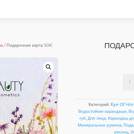
ПОДАРО
ва
/ Подарочная карта 50€
Колич
товар
Пода
карта
50€
Категорий:
Eye Of Hor
Водостойкие карандаши
,
Во
губ
,
Для лица
,
Карандаш дл
Минеральные румяна
,
Пода
ресниц
,
У