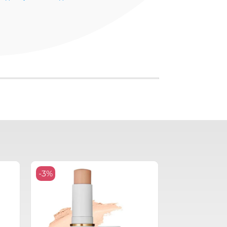
-3%
-4%