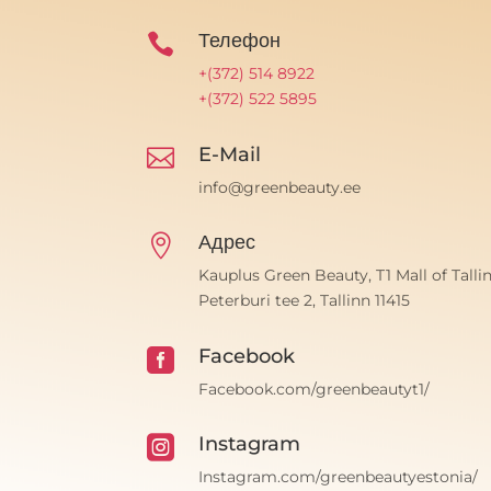
Телефон

+(372) 514 8922
+(372) 522 5895
E-Mail

info@greenbeauty.ee
Адрес

Kauplus Green Beauty, T1 Mall of Tallin
Peterburi tee 2, Tallinn 11415
Facebook

Facebook.com/greenbeautyt1/
Instagram

Instagram.com/greenbeautyestonia/