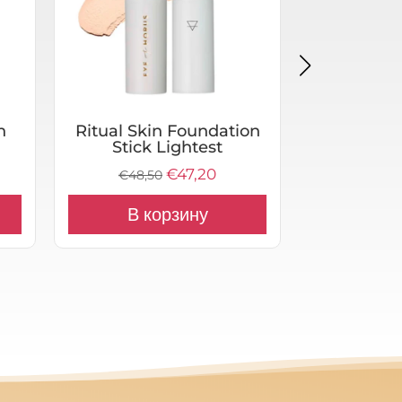
h
Ritual Skin Foundation
Compl
Stick Lightest
Lu
Первоначальная
€
47,20
Текущая
€
48,50
€
55,1
цена
цена:
В корзину
В к
составляла
€47,20.
€48,50.