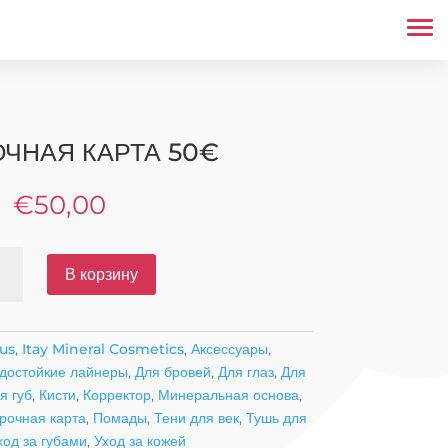
ЧНАЯ КАРТА 50€
€
50,00
ество
В корзину
а
рочная
us
,
Itay Mineral Cosmetics
,
Аксессуары
,
достойкие лайнеры
,
Для бровей
,
Для глаз
,
Для
я губ
,
Кисти
,
Корректор
,
Минеральная основа
,
рочная карта
,
Помады
,
Тени для век
,
Тушь для
ход за губами
,
Уход за кожей